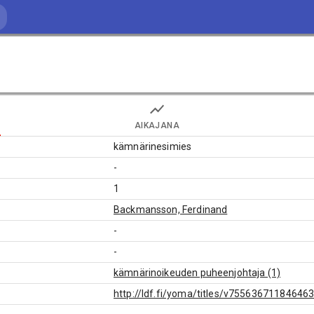
AIKAJANA
kämnärinesimies
-
1
Backmansson, Ferdinand
-
-
kämnärinoikeuden puheenjohtaja (1)
http://ldf.fi/yoma/titles/v75563671184646