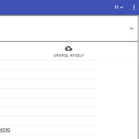
FI
SPARQL-KYSELY
34390