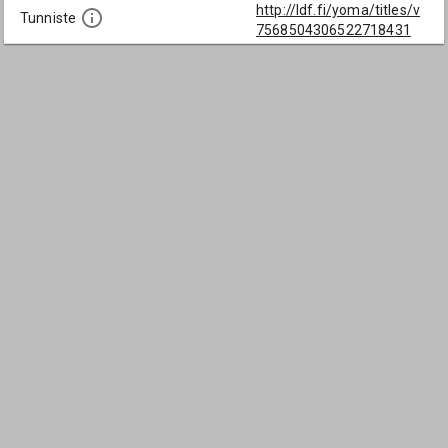
http://ldf.fi/yoma/titles/v
Tunniste
7568504306522718431