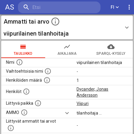
AS
FI
Ammatti tai arvo
viipurilainen tilanhoitaja
TAULUKKO
AIKAJANA
SPARQL-KYSELY
Nimi
viipurilainen tilanhoitaja
Vaihtoehtoisia nimi
-
Henkilöiden määrä
1
Dycander, Jonas
Henkilöt
Andersson
Liittyvä paikka
Viipuri
AMMO
tilanhoitaja
...
Liittyvät ammatit tai arvot
-